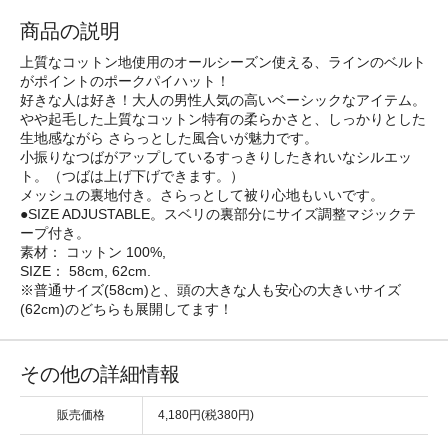
商品の説明
上質なコットン地使用のオールシーズン使える、ラインのベルト
がポイントのポークパイハット！
好きな人は好き！大人の男性人気の高いベーシックなアイテム。
やや起毛した上質なコットン特有の柔らかさと、しっかりとした
生地感ながら さらっとした風合いが魅力です。
小振りなつばがアップしているすっきりしたきれいなシルエッ
ト。（つばは上げ下げできます。）
メッシュの裏地付き。さらっとして被り心地もいいです。
●SIZE ADJUSTABLE。スベリの裏部分にサイズ調整マジックテ
ープ付き。
素材： コットン 100%,
SIZE： 58cm, 62cm.
※普通サイズ(58cm)と、頭の大きな人も安心の大きいサイズ
(62cm)のどちらも展開してます！
その他の詳細情報
販売価格
4,180円(税380円)