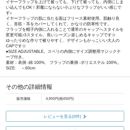
イヤーフラップを上げて被っても、下げて被っても、内側にしま
い込んでもOK！邪魔にならない小ぶりなフラップがいい感じで
す♪
イヤーフラップの肌に当たる面はフリース素材使用。肌触り良
く、首筋・耳をカバーしてくれて、かなりの防寒性です。
フラップを帽子内側に入れることで通常のキャップへスタイルを
変更可能♪3スタイル、長いシーズン楽しめるキャップです☆
ゆったりめな作りで被りやすく、デザインもかっこいい大人の
CAPです☆
●SIZE ADJUSTABLE。スベリの内側にサイズ調整用マジックテ
ープ付き。
素材：表側 -綿 100%, フラップの裏側 -ポリエステル 100%,,
SIZE: ～60cm
その他の詳細情報
販売価格
4,950円(税450円)
レビューを見る(0件)