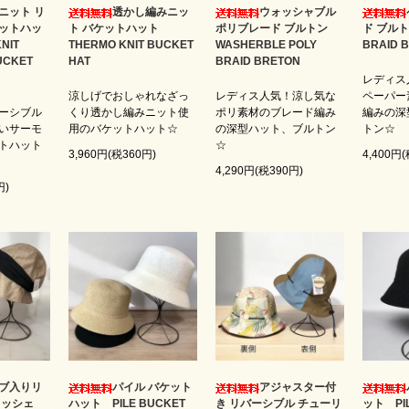
ニット リ
透かし編みニッ
ウォッシャブル
ットハッ
ト バケットハット
ポリブレード ブルトン
ド ブルト
NIT
THERMO KNIT BUCKET
WASHERBLE POLY
BRAID 
UCKET
HAT
BRAID BRETON
レディス
涼しげでおしゃれなざっ
レディス人気！涼し気な
ペーパー
ーシブル
くり透かし編みニット使
ポリ素材のブレード編み
編みの深
いサーモ
用のバケットハット☆
の深型ハット、ブルトン
トン☆
トハット
☆
3,960円(税360円)
4,400円
4,290円(税390円)
円)
ブ入りリ
パイル バケット
アジャスター付
ロッシェ
ハット PILE BUCKET
き リバーシブル チューリ
ット PIL