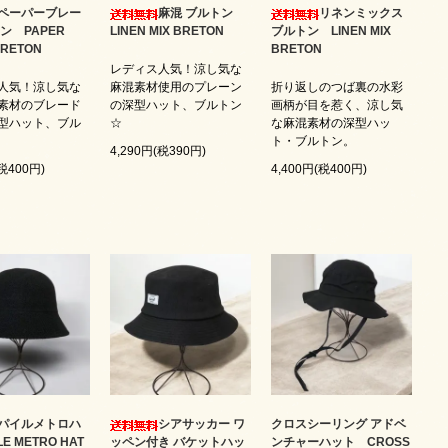
ペーパーブレー
麻混 ブルトン
リネンミックス
ン PAPER
LINEN MIX BRETON
ブルトン LINEN MIX
BRETON
BRETON
レディス人気！涼し気な
人気！涼し気な
麻混素材使用のプレーン
折り返しのつば裏の水彩
素材のブレード
の深型ハット、ブルトン
画柄が目を惹く、涼し気
型ハット、ブル
☆
な麻混素材の深型ハッ
ト・ブルトン。
4,290円(税390円)
(税400円)
4,400円(税400円)
パイルメトロハ
シアサッカー ワ
クロスシーリング アドベ
E METRO HAT
ッペン付き バケットハッ
ンチャーハット CROSS