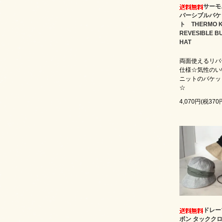
サーモ
バーシブルバケ
ト THERMO K
REVESIBLE B
HAT
両面使えるリバ
仕様☆気性のい
ニットのバケッ
☆
4,070円(税370
ドレー
ボン タックク