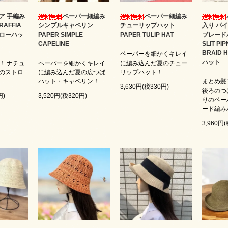
ア 手編み
ペーパー細編み
ペーパー細編み
AFFIA
シンプルキャペリン
チューリップハット
入り パ
トローハッ
PAPER SIMPLE
PAPER TULIP HAT
ブレード
CAPELINE
SLIT PI
BRAID
ペーパーを細かくキレイ
ハット
！ ナチュ
ペーパーを細かくキレイ
に編み込んだ夏のチュー
のストロ
に編み込んだ夏の広つば
リップハット！
ハット・キャペリン！
まとめ髪
3,630円(税330円)
後ろのつ
円)
3,520円(税320円)
りのペー
ード編み
3,960円