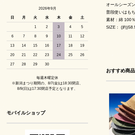
オールシーズ
2026年9月
普段使いはもち
日
月
火
水
木
金
土
素材：綿 100％
1
2
3
4
5
SIZE： (約)58.
6
7
8
9
10
11
12
13
14
15
16
17
18
19
20
21
22
23
24
25
26
27
28
29
30
おすすめ商品
毎週木曜定休
※新潟まつり期間の、8/7(金)は18:30閉店、
8/9(日)は17:30閉店予定となります、
モバイルショップ