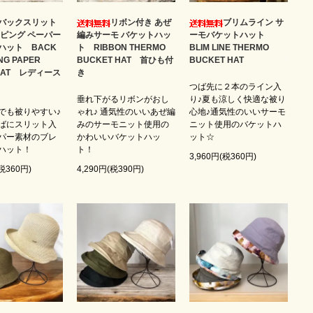
バックスリット
リボン付き あぜ
ブリムライン サ
イピング ペーパー
編みサーモ バケットハッ
ーモバケットハット
ハット BACK
ト RIBBON THERMO
BLIM LINE THERMO
PNG PAPER
BUCKET HAT 首ひも付
BUCKET HAT
 HAT レディース
き
つば先に２本のライン入
垂れ下がるリボンがおし
り♪夏も涼しく快適な被り
でも被りやすい♪
ゃれ♪ 通気性のいいあぜ編
心地♪通気性のいいサーモ
ばにスリット入
みのサーモニット使用の
ニット使用のバケットハ
パー素材のブレ
かわいいバケットハッ
ット☆
ハット！
ト！
3,960円(税360円)
(税360円)
4,290円(税390円)